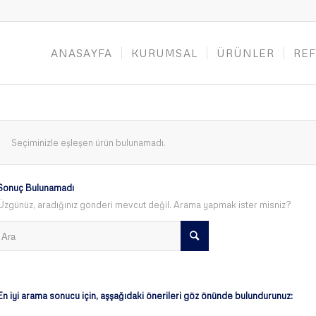
ANASAYFA
KURUMSAL
ÜRÜNLER
RE
Seçiminizle eşleşen ürün bulunamadı.
Sonuç Bulunamadı
Üzgünüz, aradığınız gönderi mevcut değil. Arama yapmak ister misniz?
En iyi arama sonucu için, aşşağıdaki önerileri göz önünde bulundurunuz: