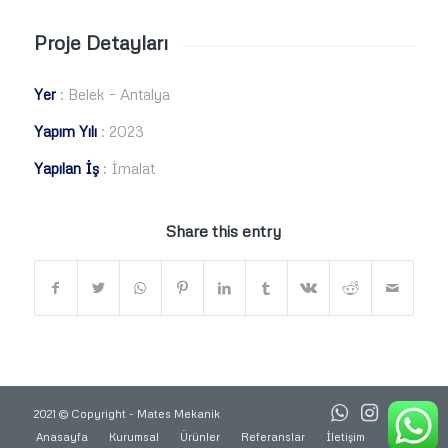
Proje Detayları
Yer
: Belek – Antalya
Yapım Yılı
: 2023
Yapılan İş
: İmalat
Share this entry
2021 © Copyright - Mates Mekanik
Anasayfa
Kurumsal
Ürünler
Referanslar
İletişim