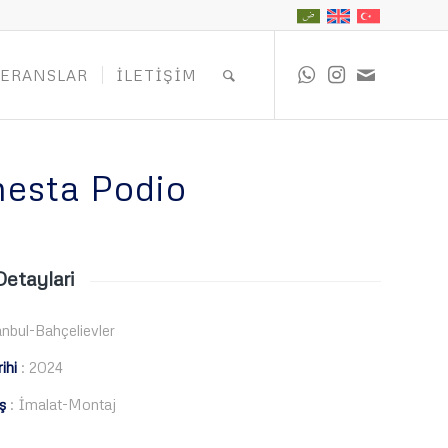
FERANSLAR
İLETIŞIM
esta Podio
Detaylari
anbul-Bahçelievler
ihi
: 2024
ş
: İmalat-Montaj