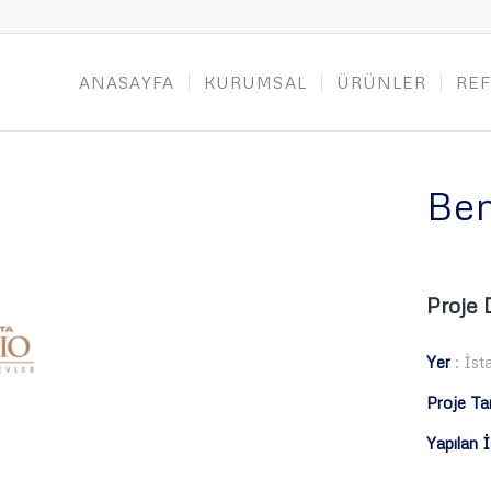
ANASAYFA
KURUMSAL
ÜRÜNLER
RE
Ben
Proje 
Yer
: İst
Proje Tar
Yapılan İ