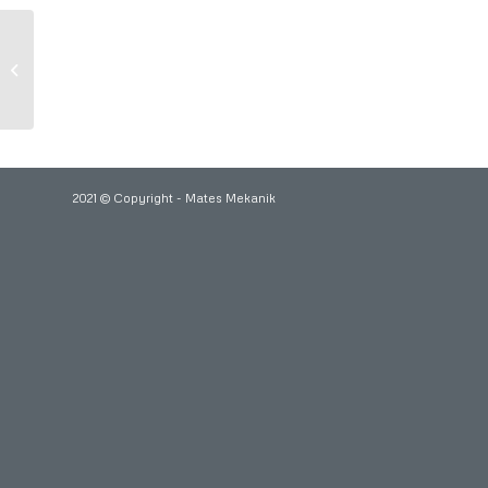
Trendyol Express
Depo ve Dağıtım
Merkezi
2021 © Copyright - Mates Mekanik