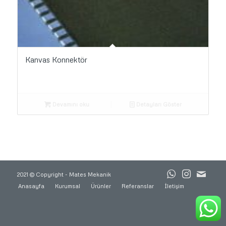
Kanvas Konnektör
Devamını oku
Detayları Göster
2021 © Copyright - Mates Mekanik
Anasayfa
Kurumsal
Ürünler
Referanslar
İletişim