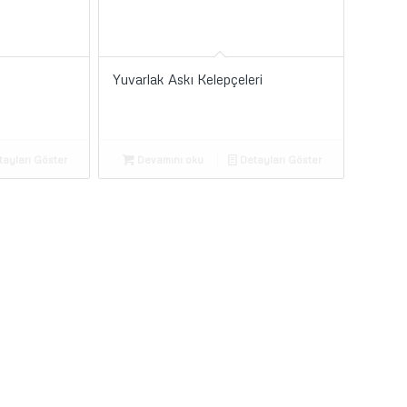
Yuvarlak Askı Kelepçeleri
ayları Göster
Devamını oku
Detayları Göster