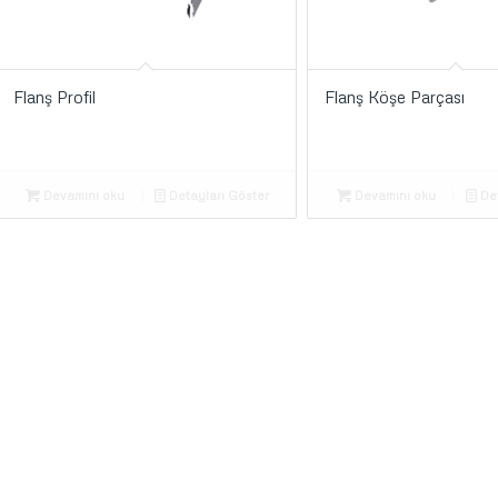
Flanş Profil
Flanş Köşe Parçası
Devamını oku
Detayları Göster
Devamını oku
Det