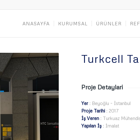
ANASAYFA
KURUMSAL
ÜRÜNLER
RE
Turkcell T
Proje Detaylari
Yer
: Beyoğlu – İstanbul
Proje Tarihi
: 2017
İş Veren
: Turkuaz Mühendis
Yapılan İş
: İmalat