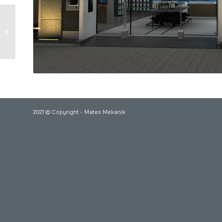
Millenium West Otel –
Yenibosna
2021 © Copyright - Mates Mekanik