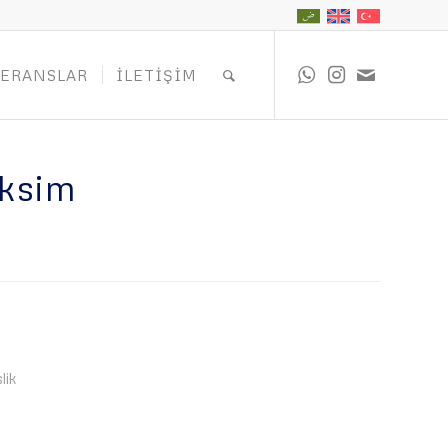
FERANSLAR
İLETIŞIM
aksim
lik